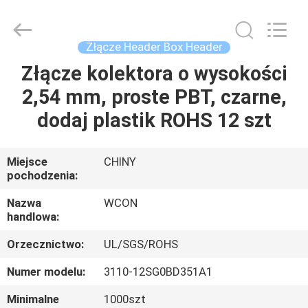
ELECTRONICS
(
GUANGDONG)
CO.,
LTD.
Złącze Header Box Header
All
Rights
Reserved.
Złącze kolektora o wysokości
DOM
2,54 mm, proste PBT, czarne,
PRODUKTY
dodaj plastik ROHS 12 szt
O
Miejsce
CHINY
pochodzenia:
NAS
Nazwa
WCON
handlowa:
WYCIECZKA
Orzecznictwo:
UL/SGS/ROHS
PO
FABRYCE
Numer modelu:
3110-12SG0BD351A1
Minimalne
1000szt