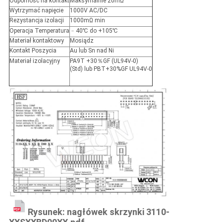
Odporność na kontakt
Maksymalnie 20mΩ
Wytrzymać napięcie
1000V AC/DC
Rezystancja izolacji
1000mΩ min
Operacja Temperatura
﹣40℃ do +105℃
Materiał kontaktowy
Mosiądz
Kontakt Poszycia
Au lub Sn nad Ni
Materiał izolacyjny
PA9T +30％GF (UL94V-0)
(Std) lub PBT+30%GF UL94V-0
Rysunek: nagłówek skrzynki 3110-