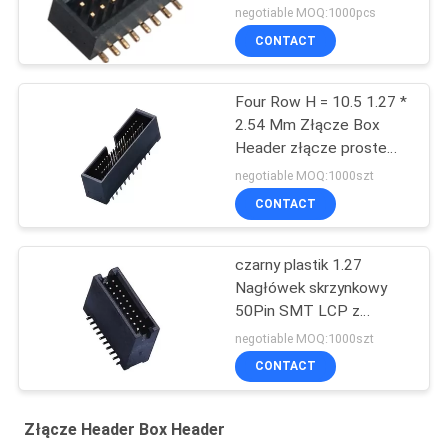
negotiable MOQ:1000pcs
CONTACT
Four Row H = 10.5 1.27 *
2.54 Mm Złącze Box
Header złącze proste
PA9T czarny ROHS
negotiable MOQ:1000szt
CONTACT
czarny plastik 1.27
Nagłówek skrzynkowy
50Pin SMT LCP z
materiałem Diff. Wysoka
negotiable MOQ:1000szt
temperatura ROHS
CONTACT
Złącze Header Box Header