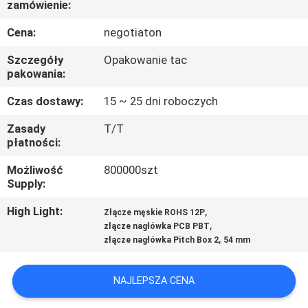
zamówienie:
KONTROLA
JAKOŚCI
Cena:
negotiaton
Szczegóły
Opakowanie tac
SKONTAKTUJ
pakowania:
SIĘ
Czas dostawy:
15 ~ 25 dni roboczych
Z
Zasady
T/T
płatności:
NAMI
Możliwość
800000szt
Supply:
POPROSIĆ
O
High Light:
,
Złącze męskie ROHS 12P
,
złącze nagłówka PCB PBT
WYCENĘ
,
złącze nagłówka Pitch Box 2
54 mm
SITEMAP
NAJLEPSZA CENA