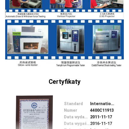
KONTROLA
JAKOŚCI
SKONTAKTUJ
SIĘ
Z
NAMI
POPROSIĆ
Certyfikaty
O
WYCENĘ
Standard
International standard products
Numer
4400C11913
SITEMAP
Data wydania
2011-11-17
Data wygaśnięcia
2016-11-17