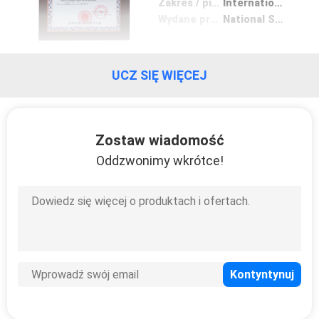
Zakres / piecyk
International standard product certification
PRIVACY
Wydane przez
National Standardization Management Committee
POLICY
UCZ SIĘ WIĘCEJ
Zostaw wiadomość
Oddzwonimy wkrótce!