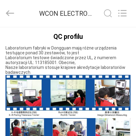
ELECTRONICS
(
GUANGDONG)
WCON ELECTRONICS ( GUANGDONG) CO., LTD Kontrola jakości
CO.,
LTD.
All
Rights
Reserved.
DOM
QC profilu
Laboratorium fabryki w Dongguan mają różne urządzenia
PRODUKTY
testujące ponad 30 zestawów, to jest
Laboratorium testowe świadczone przez UL, z numerem
autoryzacji UL: 113185001. Obecnie,
Nasze laboratorium stosuje krajowe akredytacje laboratoriów
O
badawczych.
NAS
WYCIECZKA
PO
FABRYCE