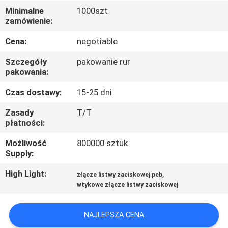
KONTROLA
Minimalne
1000szt
zamówienie:
JAKOŚCI
Cena:
negotiable
SKONTAKTUJ
Szczegóły
pakowanie rur
SIĘ
pakowania:
Z
Czas dostawy:
15-25 dni
NAMI
Zasady
T/T
płatności:
POPROSIĆ
Możliwość
800000 sztuk
Supply:
O
WYCENĘ
High Light:
,
złącze listwy zaciskowej pcb
wtykowe złącze listwy zaciskowej
SITEMAP
NAJLEPSZA CENA