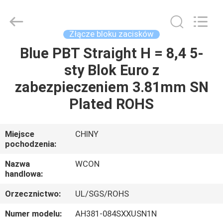
ELECTRONICS
(
GUANGDONG)
CO.,
LTD.
Złącze bloku zacisków
All
Rights
Reserved.
Blue PBT Straight H = 8,4 5-
DOM
sty Blok Euro z
PRODUKTY
zabezpieczeniem 3.81mm SN
Plated ROHS
O
NAS
Miejsce
CHINY
pochodzenia:
WYCIECZKA
Nazwa
WCON
handlowa:
PO
Orzecznictwo:
UL/SGS/ROHS
FABRYCE
Numer modelu:
AH381-084SXXUSN1N