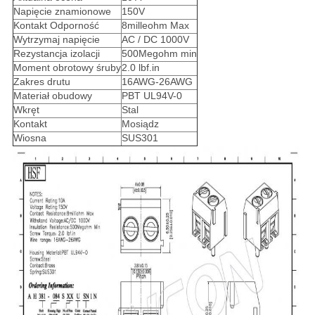
Napięcie znamionowe
150V
Kontakt Odporność
8milleohm Max
Wytrzymaj napięcie
AC / DC 1000V
Rezystancja izolacji
500Megohm min
Moment obrotowy śruby
2.0 lbf.in
Zakres drutu
16AWG-26AWG
Materiał obudowy
PBT UL94V-0
Wkręt
Stal
Kontakt
Mosiądz
Wiosna
SUS301