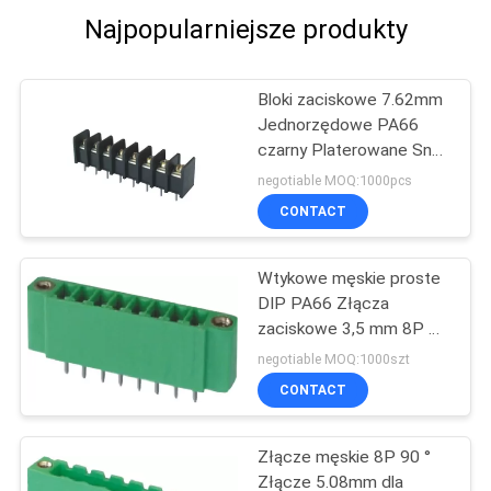
Najpopularniejsze produkty
Bloki zaciskowe 7.62mm
Jednorzędowe PA66
czarny Platerowane SnG
25% GF UL94V-0 Brass
negotiable MOQ:1000pcs
CONTACT
Wtykowe męskie proste
DIP PA66 Złącza
zaciskowe 3,5 mm 8P w
uszach
negotiable MOQ:1000szt
CONTACT
Złącze męskie 8P 90 °
Złącze 5.08mm dla