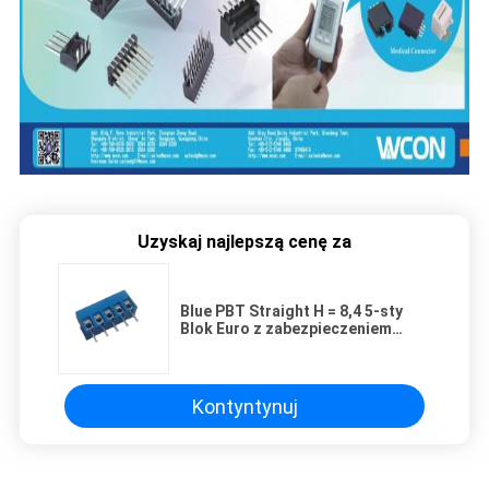
Uzyskaj najlepszą cenę za
Blue PBT Straight H = 8,4 5-sty
Blok Euro z zabezpieczeniem
3.81mm SN Plated ROHS
Kontyntynuj