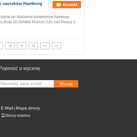
ok zacisków Hamburg
Kontakt
acisków do śledzenia kontenerów hamburg
s drutu 16-26AWG Poziom 3,81 mm Polacy 2-
8
9
10
>>
>|
Poprosić o wycenę
Wysłać
E-Mail
Mapa strony
|
Strona mobilna