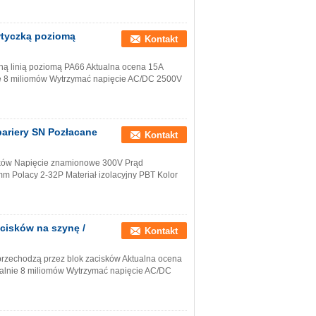
wtyczką poziomą
Kontakt
aną linią poziomą PA66 Aktualna ocena 15A
e 8 miliomów Wytrzymać napięcie AC/DC 2500V
bariery SN Pozłacane
Kontakt
isków​ Napięcie znamionowe 300V Prąd
 Polacy 2-32P Materiał izolacyjny PBT Kolor
acisków na szynę /
Kontakt
 przechodzą przez blok zacisków Aktualna ocena
alnie 8 miliomów Wytrzymać napięcie AC/DC