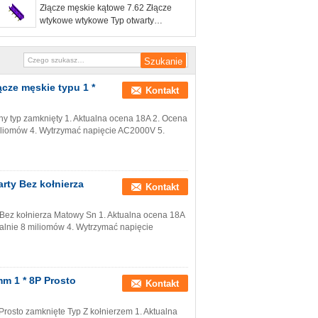
Złącze męskie kątowe 7.62 Złącze
wtykowe wtykowe Typ otwarty
Sterowanie przemysłowe
cze męskie typu 1 *
Kontakt
ny typ zamknięty 1. Aktualna ocena 18A 2. Ocena
iliomów 4. Wytrzymać napięcie AC2000V 5.
rty Bez kołnierza
Kontakt
Bez kołnierza Matowy Sn​ 1. Aktualna ocena 18A
alnie 8 miliomów 4. Wytrzymać napięcie
m 1 * 8P Prosto
Kontakt
rosto zamknięte Typ Z kołnierzem 1. Aktualna