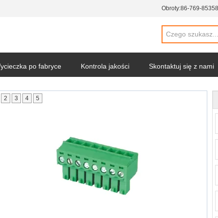
Obroty:
86-769-8535
ycieczka po fabryce
Kontrola jakości
Skontaktuj się z nami
2
3
4
5