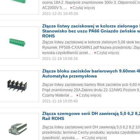
ocena 18A 2. Napięcie znamionowe 300v 3. Odporność na
AC2000V 5. ...
Czytaj więcej
2021-12-31 16:45:20
Złącze listwy zaciskowej w kolorze zielonego 
Stanowisko bez uszu PA66 Gniazdo żeńskie 
ROHS
Złącze listwy zaciskowej w kolorze zielonym 5,08 skok
Rysunek: PF508-CXXASMN1.pdf Nazwa przedmiotu: Złąc
wysoka częstotliwość przeł...
Czytaj więcej
2021-11-18 10:06:28
Złącze bloku zacisków barierowych 9.60mm 4
Automatyka przemysłowa
Złącze listwy zaciskowej bariery Blok zacisków pcb 9,6
Prąd znamionowy 20A Zakres drutu 22-12AWG Poziom 9,6 
Czarny Materiał ...
Czytaj więcej
2021-11-18 10:05:40
Złącza szeregowe serii DH zawierają 5,0 6,2 8,
Rail ROHS
Złącza listwy zaciskowej serii DH zawierają 5,0 6,2 8,2
przedmiotu: terminal Cechy produktu: wysoka częstotliwoś
żywotność, wysoka ...
Czytaj więcej