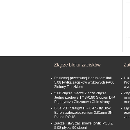
Złącze bloku zacisków
Za
Poziomej przeciwnej kierunkiem linii
H =
5.08 Płytka zacisków wtykowych PA66
Kró
Zielony Z uszkiem
wyr
5.08 Złącze Złącze Złącze Złącze
Złą
Jedno rzędowe 1 * 3P180 Stopień DIP,
mm 
Pojedyncza Ciężarowa Obie strony
mos
Blue PBT Straight H = 8,4 5-sty Blok
Łąc
Euro z zabezpieczeniem 3.81mm SN
pra
Plated ROHS
zat
Złącze listwy zaciskowej płytki PCB Z
5,08 płytką 90 stopni