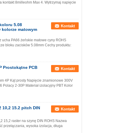
 kontakt 8milleohm Max 4. Wytrzymaj napięcie
koloru 5.08
Kontakt
w kolorze matowym
 bez ucha PA66 żeńskie matowe cyny ROHS
ze bloku zacisków 5.08mm Cechy produktu:
P Prostokątne PCB
Kontakt
0 mm 4P Kąt prosty Napięcie znamionowe 300V
Polacy 2-30P Materiał izolacyjny PBT Kolor
2 10,2 15.2 pitch DIN
Kontakt
 10,2 15,2 raster na szynę DIN ROHS Nazwa
ć przełączania, wysoka izolacja, długa