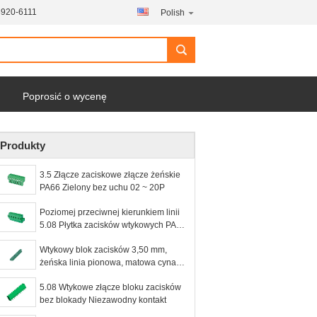
8920-6111
Polish
Poprosić o wycenę
Produkty
3.5 Złącze zaciskowe złącze żeńskie
PA66 Zielony bez uchu 02 ~ 20P
Poziomej przeciwnej kierunkiem linii
5.08 Płytka zacisków wtykowych PA66
Zielony Z uszkiem
Wtykowy blok zacisków 3,50 mm,
żeńska linia pionowa, matowa cyna
PA66, zielony z uszem
5.08 Wtykowe złącze bloku zacisków
bez blokady Niezawodny kontakt