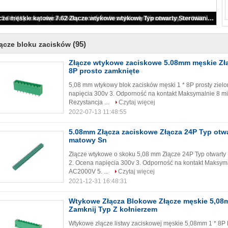
3.5 Złącze zaciskowe złącze żeńskie PA66 Zielony bez uchu 02 ~ 20P
(95)
ącze bloku zacisków
Złącze wtykowe zaciskowe 5.08mm męskie Złą
8P prosto zamknięte
5,08 mm wtykowy blok zacisków męski 1 * 8P prosty zielo
napięcia 300v 3. Odporność na kontakt Maksymalnie 8 m
Rezystancja ...
Czytaj więcej
2022-07-13 11:48:55
5.08mm Złącza zaciskowe Złącza 24P Typ otwa
matowy Sn
Złącze wtykowe o skoku 5,08 mm Złącze 24P Typ otwarty 
2. Ocena napięcia 300v 3. Odporność na kontakt Maksym
AC2000V 5. ...
Czytaj więcej
2021-12-31 16:48:31
Wtykowe Złącza Blokowe Złącze męskie 5,08m
Zamknij Typ Z kołnierzem
Wtykowe złącze listwy zaciskowej męskie 5,08mm 1 * 8P P