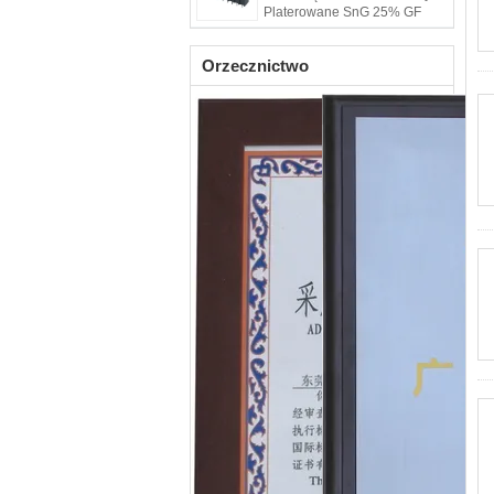
Platerowane SnG 25% GF
UL94V-0 Brass
Orzecznictwo