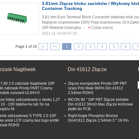
3.81mm Złącze bloku zacisków / Wtykowy bl
Container Tracking
3,81 mm Euro Terminal Block Connector wtykowy blok z
Napięcie znamionowe 150V Prąd znamionowy 10 A Zakre
16P Materiał izolacyjny ...
Czytaj więcej
2021-11-18 09:47:22
Page 1 of 10
|<
<<
1
2
3
4
5
6
7
trzask Nagłówek
Din 41612 Złącze
 7,90 2.0 zatrzask Nagłówek 10P
Złącze europejskie Prosto DIP PBT
tki zatrzask Prosty PA9T Czarny
szary Pcb Male 96Pin Din 41612
zutnik connant UL94V-0
2,54mm ROHS
cze listwy zatrzaskowej o skoku 1,27
WCON 90 ° DIP PBT Złącze żeńskie
10 - 100 styków Au lub Sn na
Din 41612 30mΩ Max Złącze końcowe
iądzu Ni
płytki do PCB
znik zatrzaskowy S TYPE 2.0 10P
Right Angle Phosphor Bronze
wy anioł LCP czarny bez logo krótki
Din41612 Złącze 2.54mm 3 * 16 Pin
rzask ROHS