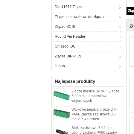
Din 41612 Złącze
Złącze przewodowe do złącza
Zł
Złącze SCSI
Round Pin Header
Gniazdo IDC
Złącze DIP Plug
D Sub
Najlepsze produkty
Złącze męskie 8P 90 ° Złącze
5.08mm dla zacisków
wejściowych
Wtykowe męskie proste DIP
PA66 Złącza zaciskowe 3,5
mm 8P w uszach
Bloki zaciskowe 7.62mm
Jednorzędowe PA66 czarny