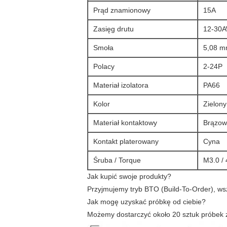
Prąd znamionowy
15A
Zasięg drutu
12-30
Smoła
5,08 
Polacy
2-24P
Materiał izolatora
PA66
Kolor
Zielony
Materiał kontaktowy
Brązow
Kontakt platerowany
Cyna
Śruba / Torque
M3.0 / 4
Jak kupić swoje produkty?
Przyjmujemy tryb BTO (Build-To-Order), wsz
Jak mogę uzyskać próbkę od ciebie?
Możemy dostarczyć około 20 sztuk próbek za