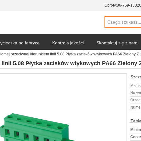
Obroty:
86-769-1382
ycieczka po fabryce
Kontrola jakości
Skontaktuj się z nami
iomej przeciwnej kierunkiem linii 5.08 Płytka zacisków wtykowych PA66 Zielony Z
 linii 5.08 Płytka zacisków wtykowych PA66 Zielony 
Szcze
Miejs
Nazwa
Orzec
Numer
Zapła
Minim
Cena: