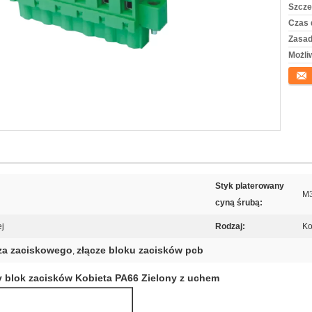
Szcze
Czas 
Zasad
Możli
Konta
Styk platerowany
M3
cyną śrubą:
ej
Rodzaj:
Ko
cza zaciskowego
złącze bloku zacisków pcb
,
y blok zacisków Kobieta PA66 Zielony z uchem