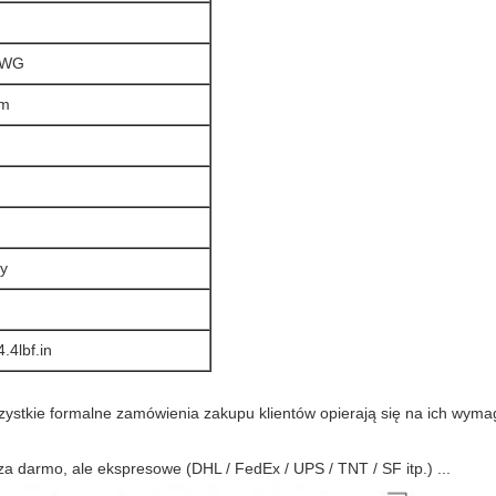
AWG
mm
y
.4lbf.in
ystkie formalne zamówienia zakupu klientów opierają się na ich wymaga
 darmo, ale ekspresowe (DHL / FedEx / UPS / TNT / SF itp.) ...