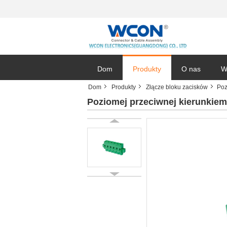
Dom
Produkty
O nas
W
Dom
Produkty
Złącze bloku zacisków
Poz
Poziomej przeciwnej kierunkiem