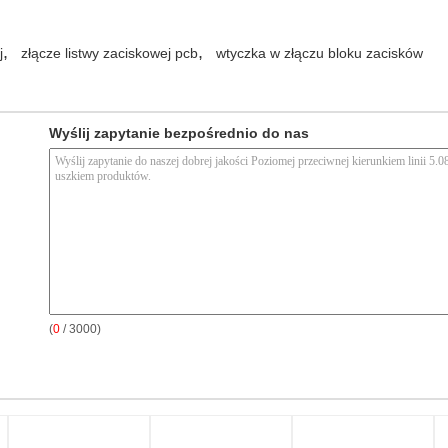
,
,
j
złącze listwy zaciskowej pcb
wtyczka w złączu bloku zacisków
Wyślij zapytanie bezpośrednio do nas
(
0
/ 3000)