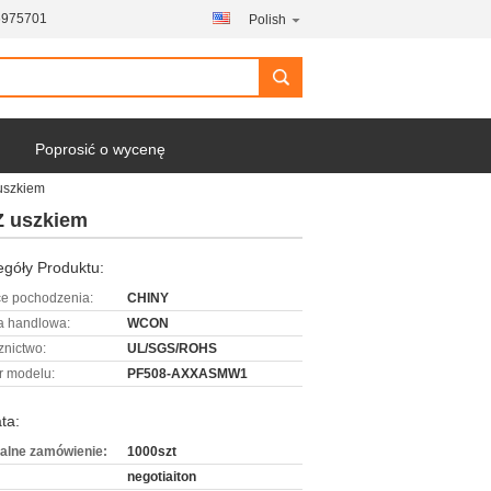
6975701
Polish
Poprosić o wycenę
 uszkiem
Z uszkiem
góły Produktu:
ce pochodzenia:
CHINY
 handlowa:
WCON
znictwo:
UL/SGS/ROHS
 modelu:
PF508-AXXASMW1
ta:
alne zamówienie:
1000szt
negotiaiton