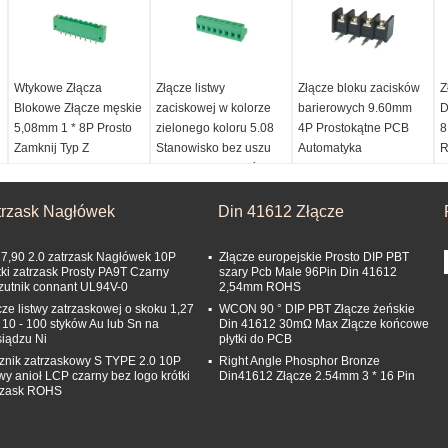
Wtykowe Złącza
Złącze listwy
Złącze bloku zacisków
Z
Blokowe Złącze męskie
zaciskowej w kolorze
barierowych 9.60mm
D
5,08mm 1 * 8P Prosto
zielonego koloru 5.08
4P Prostokątne PCB
8
Zamknij Typ Z
Stanowisko bez uszu
Automatyka
R
kołnierzem
PA66 Gniazdo żeńskie
przemysłowa
N
w kolorze matowym
Prąd znamionowy:
Średnica otworu PCB:
6
ROHS
trzask Nagłówek
5.0AMP
Din 41612 Złącze
∮2.0mm
P
Rezystancja styku:
kolor:
Zielony
Śruba/moment
Z
Maksymalnie 10MΩ
poziom:
5,08 mm
dokręcania:
 7,90 2.0 zatrzask Nagłówek 10P
Złącze europejskie Prosto DIP PBT
Wytrzymać napięcie:
Płeć:
Płeć żeńska
M4.0/10.41 bf.in
P
tki zatrzask Prosty PA9T Czarny
szary Pcb Male 96Pin Din 41612
zutnik connant UL94V-0
2,54mm ROHS
1500 V AC/DC
plastik:
PA66
Kontakt Plated:
Cyna
1
cze listwy zatrzaskowej o skoku 1,27
WCON 90 ° DIP PBT Złącze żeńskie
Rezystancja izolacji:
Materiał kontaktowy:
10 - 100 styków Au lub Sn na
Din 41612 30mΩ Max Złącze końcowe
1000MΩ min
Miedź
iądzu Ni
płytki do PCB
znik zatrzaskowy S TYPE 2.0 10P
Right Angle Phosphor Bronze
wy anioł LCP czarny bez logo krótki
Din41612 Złącze 2.54mm 3 * 16 Pin
rzask ROHS