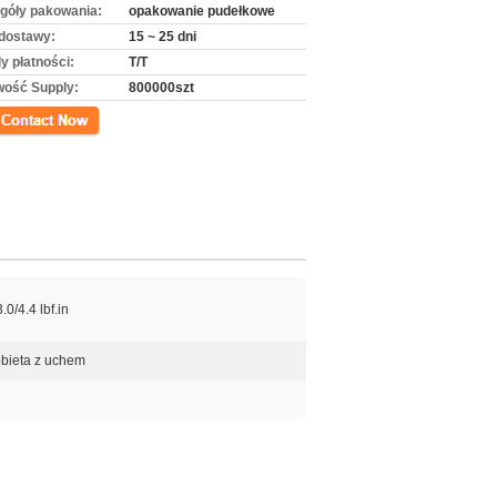
góły pakowania:
opakowanie pudełkowe
dostawy:
15 ~ 25 dni
y płatności:
T/T
wość Supply:
800000szt
kt
.0/4.4 lbf.in
bieta z uchem