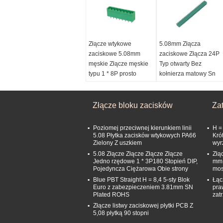
Złącze wtykowe
5.08mm Złącza
zaciskowe 5.08mm
zaciskowe Złącza 24P
męskie Złącze męskie
Typ otwarty Bez
typu 1 * 8P prosto
kołnierza matowy Sn
zamknięte
Poziom:
5,08 mm
Poziom:
5,08 mm
plastik:
PA66
Plastik:
Złącze bloku zacisków
PA66
Port:
Hongkong
Za
Port:
Hongkong
Napięcie znamionowe:
Napięcie znamionowe:
300V
Poziomej przeciwnej kierunkiem linii
H =
300V
5.08 Płytka zacisków wtykowych PA66
Kró
Zielony Z uszkiem
wyr
5.08 Złącze Złącze Złącze Złącze
Złą
Jedno rzędowe 1 * 3P180 Stopień DIP,
mm 
Pojedyncza Ciężarowa Obie strony
mos
Blue PBT Straight H = 8,4 5-sty Blok
Łąc
Euro z zabezpieczeniem 3.81mm SN
pra
Plated ROHS
zat
Złącze listwy zaciskowej płytki PCB Z
5,08 płytką 90 stopni