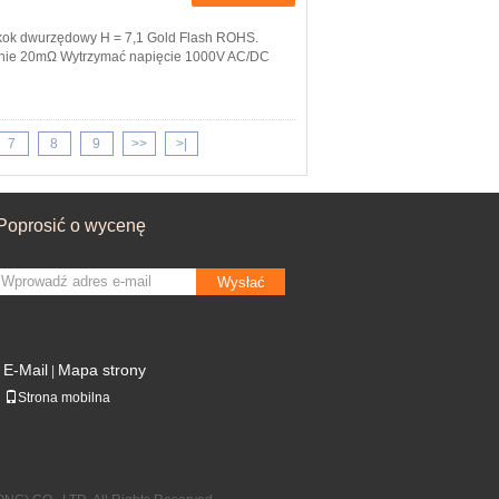
skok dwurzędowy H = 7,1 Gold Flash ROHS.
lnie 20mΩ Wytrzymać napięcie 1000V AC/DC
7
8
9
>>
>|
Poprosić o wycenę
Wysłać
E-Mail
Mapa strony
|
Strona mobilna