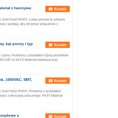
eriał z tworzywa
Kontakt
1 Gold Flash ROHS. Listwy pinowe to sztywne
nej i wystają, aby otrzymać połączenie z
y, kąt prosty i typ
Kontakt
, czarny. Problemy z produktem Opisy produktów
T+30％GF UL94V-0 Materiał metalowy:brąz
ek, 1000VAC, SMT,
Kontakt
1 Gold Flash ROHS. Problemy z produktem
zęści z tworzywa sztucznego: PA 9T Materiał
wurzędowe o
Kontakt