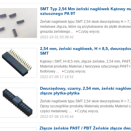
SMT Typ 2,54 Mm żeński nagłówek Kątowy mat
sztucznego PA 9T
Żeński nagłówek typu SMT 2,54 skok dwurzędowy H = 7,
metalowe złącza, które są przylutowane do płytki drukowa
gniazda żeńskiego...
Czytaj więcej
2022-10-31 03:38:42
2,54 mm, żeński nagłówek, H = 8,5, dwurzędow
SMT
Kątowy i SMT, H=8,5 mm, złącze żeńskie, 2,54 mm, PA9T
Materiał produktu Materiał z tworzywa sztucznego:PA9
fosforowy ...
Czytaj więcej
2022-07-08 17:19:52
Dwurzędowy, czarny, 2,54 mm, żeński nagłów
złącze płytka-płytka
Żeński nagłówek typu SMT 2,54 skok dwurzędowy H = 7,
Opisy szczegółów produktu Materiały produktu Materiał c
części metalowej: ...
Czytaj więcej
2022-07-06 15:45:44
Złącze żeńskie PA9T / PBT Żeńskie złącze d