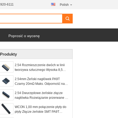
8920-6111
Polish
Poprosić o wycenę
Produkty
2.54 Rozmieszczenie dwóch w linii
tworzywa sztucznego Wysoka 8,5
wierszowa żeński PCB do złącza PCB
2.54mm Żeński nagłówek PA9T
Czarny 20mΩ Maks. Odporność na
utlenianie 1000mΩ min
2.54 Dwurzędowe żeńskie złącze
nagłówka Rozwiązanie przerwane H =
8,5 Dla użycia wtyczki i styku
WCON 1,00 mm połączenie płyty do
płyty Złącze żeńskie SMT PA9T
Czarny Ze słupkiem