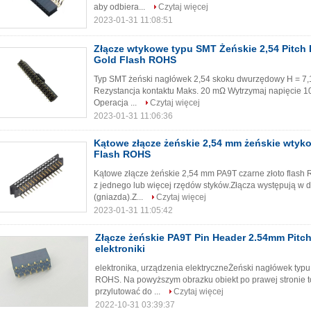
aby odbiera...
Czytaj więcej
2023-01-31 11:08:51
Złącze wtykowe typu SMT Żeńskie 2,54 Pitch
Gold Flash ROHS
Typ SMT żeński nagłówek 2,54 skoku dwurzędowy H = 7,1
Rezystancja kontaktu Maks. 20 mΩ Wytrzymaj napięcie 1
Operacja ...
Czytaj więcej
2023-01-31 11:06:36
Kątowe złącze żeńskie 2,54 mm żeńskie wtyk
Flash ROHS
Kątowe złącze żeńskie 2,54 mm PA9T czarne złoto flash R
z jednego lub więcej rzędów styków.Złącza występują w dw
(gniazda).Z...
Czytaj więcej
2023-01-31 11:05:42
Złącze żeńskie PA9T Pin Header 2.54mm Pitc
elektroniki
elektronika, urządzenia elektryczneŻeński nagłówek typ
ROHS. Na powyższym obrazku obiekt po prawej stronie t
przylutować do ...
Czytaj więcej
2022-10-31 03:39:37