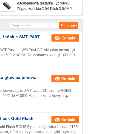
90-stopniowa giętarka Typ wtyku
Złącza żeńskie 2.54 Pitch 3.0AMP
, żeńskie SMT PA9T,
Kontakt
 Post lub W/0 Post G/F. Aktualna ocena 1,0
cie 500 V AC/DC Rezystancja izolacji 1000mΩ
ka głowica pinowa
Kontakt
astikowe złącze SMT typu LCP, czarne ROHS
 ﹣40℃ do +105℃ Materiał kontaktowy brąz
Black Gold Flash
Kontakt
Gold Flash ROHS Rysunek: głowica żeńska 2185-
a, które są przylutowane do płytki i wystają,