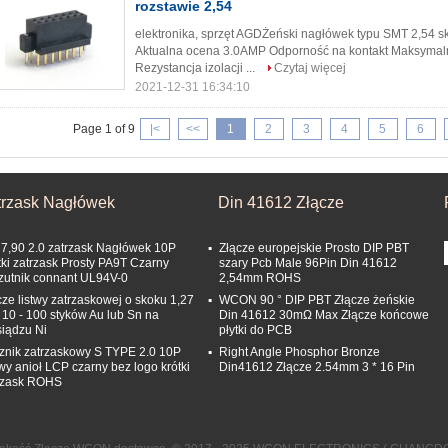
rozstawie 2,54
elektronika, sprzęt AGDŻeński nagłówek typu SMT 2,54 
Aktualna ocena 3.0AMP Odporność na kontakt Maksyma
Rezystancja izolacji ...
Czytaj więcej
2021-12-31 16:34:10
Page 1 of 9
|<
<<
1
2
3
4
5
6
trzask Nagłówek
Din 41612 Złącze
 7,90 2.0 zatrzask Nagłówek 10P
Złącze europejskie Prosto DIP PBT
tki zatrzask Prosty PA9T Czarny
szary Pcb Male 96Pin Din 41612
zutnik connant UL94V-0
2,54mm ROHS
cze listwy zatrzaskowej o skoku 1,27
WCON 90 ° DIP PBT Złącze żeńskie
10 - 100 styków Au lub Sn na
Din 41612 30mΩ Max Złącze końcowe
iądzu Ni
płytki do PCB
znik zatrzaskowy S TYPE 2.0 10P
Right Angle Phosphor Bronze
wy anioł LCP czarny bez logo krótki
Din41612 Złącze 2.54mm 3 * 16 Pin
rzask ROHS