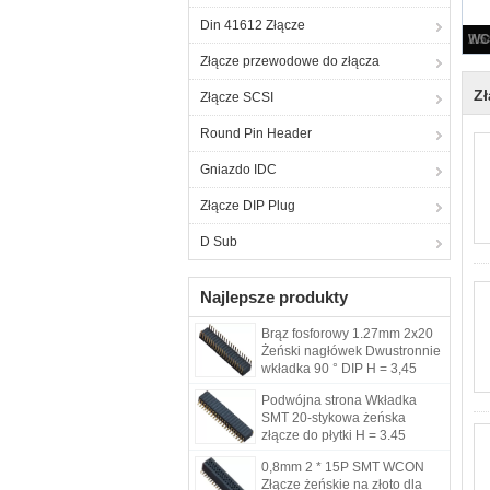
Din 41612 Złącze
Złącze przewodowe do złącza
Zł
Złącze SCSI
Round Pin Header
Gniazdo IDC
Złącze DIP Plug
D Sub
Najlepsze produkty
Brąz fosforowy 1.27mm 2x20
Żeński nagłówek Dwustronnie
wkładka 90 ° DIP H = 3,45
ROHS
Podwójna strona Wkładka
SMT 20-stykowa żeńska
złącze do płytki H = 3.45
0,8mm 2 * 15P SMT WCON
Złącze żeńskie na złoto dla