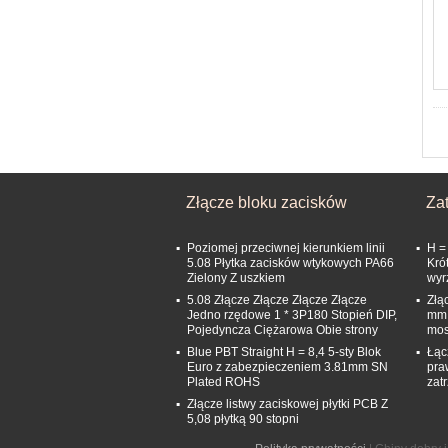
Złącze bloku zacisków
Za
Poziomej przeciwnej kierunkiem linii
H =
5.08 Płytka zacisków wtykowych PA66
Kró
Zielony Z uszkiem
wyr
5.08 Złącze Złącze Złącze Złącze
Złą
Jedno rzędowe 1 * 3P180 Stopień DIP,
mm 
Pojedyncza Ciężarowa Obie strony
mos
Blue PBT Straight H = 8,4 5-sty Blok
Łąc
Euro z zabezpieczeniem 3.81mm SN
pra
Plated ROHS
zat
Złącze listwy zaciskowej płytki PCB Z
5,08 płytką 90 stopni