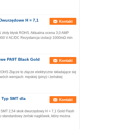
 Dwurzędowe H = 7,1
Kontakt
 złoty błysk ROHS. Aktualna ocena 3,0 AMP
000 V AC/DC Rezystancja izolacji 1000mΩ min
owe PA9T Black Gold
Kontakt
OHS Złącze to złącze elektryczne składające się
óch wersjach: męskiej (piny) i żeńskiej
h Typ SMT dla
Kontakt
u SMT 2,54 skok dwurzędowy H = 7,1 Gold Flash
o standardowy żeński nagłówek, który można