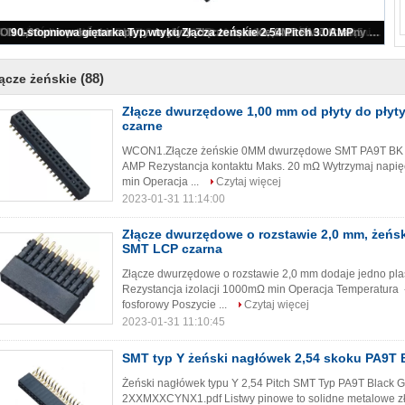
2.54 Rozmieszczenie dwóch w linii tworzywa sztucznego Wysoka 8,5 wierszowa żeński PCB do złącza PCB
(88)
ącze żeńskie
Złącze dwurzędowe 1,00 mm od płyty do płyty
czarne
WCON1.Złącze żeńskie 0MM dwurzędowe SMT PA9T BK W/T
AMP Rezystancja kontaktu Maks. 20 mΩ Wytrzymaj napię
min Operacja ...
Czytaj więcej
2023-01-31 11:14:00
Złącze dwurzędowe o rozstawie 2,0 mm, żeńs
SMT LCP czarna
Złącze dwurzędowe o rozstawie 2,0 mm dodaje jedno pl
Rezystancja izolacji 1000mΩ min Operacja Temperatura
fosforowy Poszycie ...
Czytaj więcej
2023-01-31 11:10:45
SMT typ Y żeński nagłówek 2,54 skoku PA9T 
Żeński nagłówek typu Y 2,54 Pitch SMT Typ PA9T Black 
2XXMXXCYNX1.pdf Listwy pinowe to solidne metalowe złącz