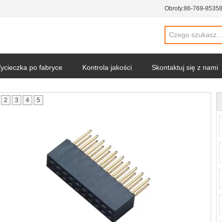
Obroty:
86-769-8535
ycieczka po fabryce
Kontrola jakości
Skontaktuj się z nami
2
3
4
5