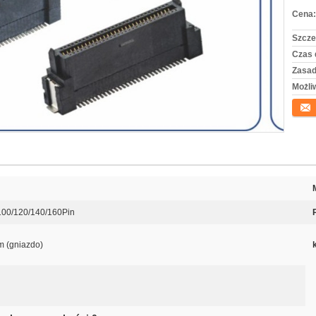
Cena:
Szcze
Czas 
Zasad
Możli
Konta
/100/120/140/160Pin
m (gniazdo)