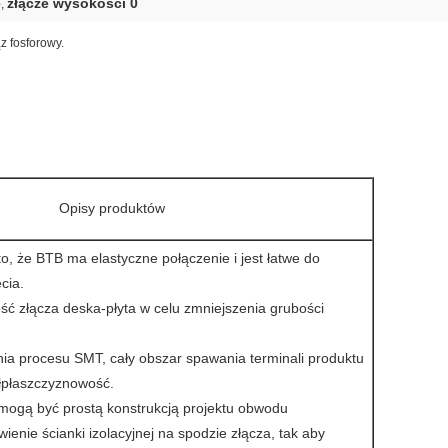
e
złącze wysokości 0
,
ąz fosforowy.
Opisy produktów
to, że BTB ma elastyczne połączenie i jest łatwe do
cia.
ść złącza deska-płyta w celu zmniejszenia grubości
ia procesu SMT, cały obszar spawania terminali produktu
łpłaszczyznowość.
 mogą być prostą konstrukcją projektu obwodu
enie ścianki izolacyjnej na spodzie złącza, tak aby