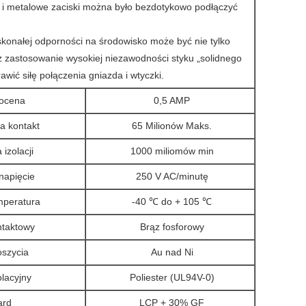
 i metalowe zaciski można było bezdotykowo podłączyć
skonałej odporności na środowisko może być nie tylko
eż zastosowanie wysokiej niezawodności styku „solidnego
wić siłę połączenia gniazda i wtyczki.
 ocena
0,5 AMP
a kontakt
65 Milionów Maks.
izolacji
1000 miliomów min
napięcie
250 V AC/minutę
mperatura
-40 ℃ do + 105 ℃
ntaktowy
Brąz fosforowy
oszycia
Au nad Ni
olacyjny
Poliester (UL94V-0)
ard
LCP + 30% GF