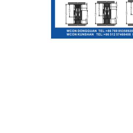
,
Etykietka:
złącze męskie proste
złącze k
Szczegóły kontaktu
WCON ELECTRONICS ( GUANGDONG)
CO., LTD
Osoba kontaktowa:
Mr. Steven Foo
Tel:
+8613826975701
Faks:
86-769-85358915