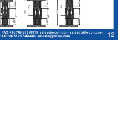
,
ątowe 0
złącze kątowe do złącza karty
Wyślij zapytanie bezpośrednio do nas