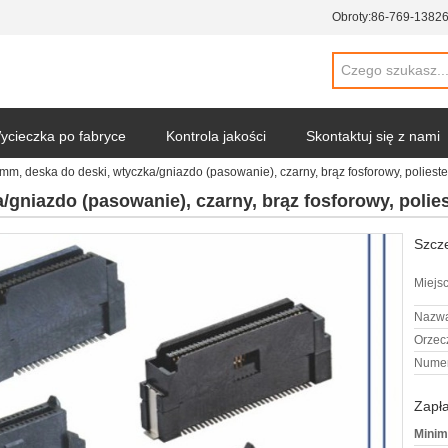
Obroty:
86-769-1382
ycieczka po fabryce
Kontrola jakości
Skontaktuj się z nami
 mm, deska do deski, wtyczka/gniazdo (pasowanie), czarny, brąz fosforowy, polieste
/gniazdo (pasowanie), czarny, brąz fosforowy, polies
Szcze
Miejs
Nazwa
Orzec
Numer
Zapła
Minim