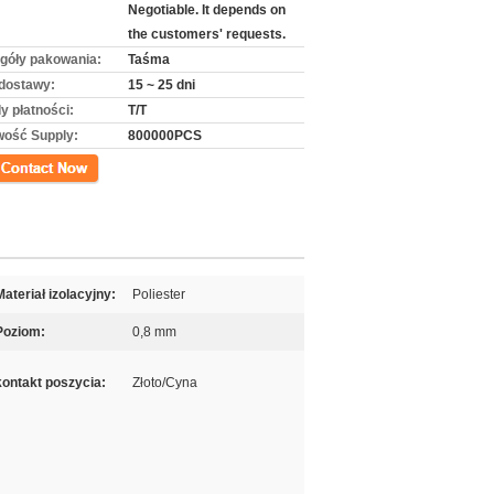
Negotiable. It depends on
the customers' requests.
góły pakowania:
Taśma
dostawy:
15 ~ 25 dni
y płatności:
T/T
wość Supply:
800000PCS
kt
Materiał izolacyjny:
Poliester
Poziom:
0,8 mm
kontakt poszycia:
Złoto/Cyna