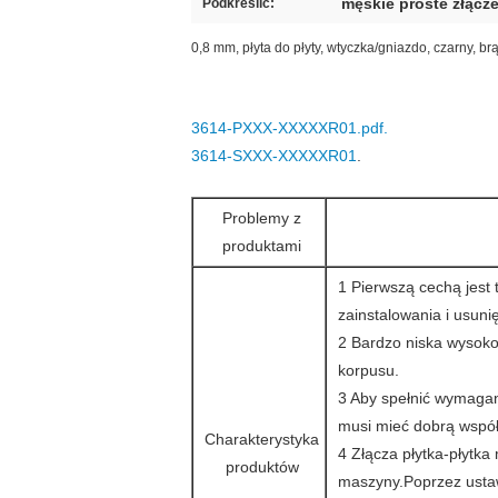
męskie proste złącz
Podkreślić:
0,8 mm, płyta do płyty, wtyczka/gniazdo, czarny, br
3614-PXXX-X
XXXXR01.pdf
.
3614-SXXX-XXXXXR01
.
Problemy z
produktami
1 Pierwszą cechą jest 
zainstalowania i usunię
2 Bardzo niska wysoko
korpusu.
3 Aby spełnić wymagan
musi mieć dobrą wspó
Charakterystyka
4 Złącza płytka-płytka
produktów
maszyny.Poprzez ustawi