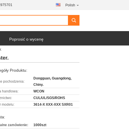
6975701
Polish
Poprosić o wycenę
r.
ter.
góły Produktu:
Dongguan, Guangdong,
ce pochodzenia:
Chiny.
 handlowa:
WCON
znictwo:
CUL/UL/SGS/ROHS
 modelu:
3614-X XXX-XXX SXR01
ta:
alne zamówienie:
1000szt