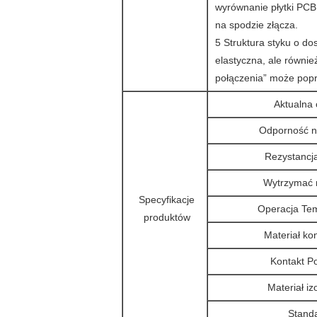
wyrównanie płytki PCB
na spodzie złącza.
5 Struktura styku o do
elastyczna, ale równi
połączenia” może popra
Aktualna
Odporność n
Rezystancja 
Wytrzymać 
Specyfikacje
Operacja Te
produktów
Materiał ko
Kontakt P
Materiał iz
Stand