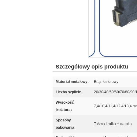
Szczegółowy opis produktu
Materiał metalowy:
Brąz fosforowy
Liczba szpilek:
20/30/40/50/60/70/80/90
Wysokość
7,4/10,4/11,4/12,4/13,4 m
izolatora:
Sposoby
Taśma i rolka + czapka
pakowania: