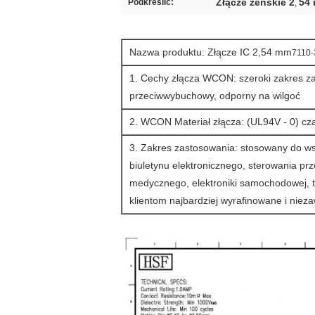
Złącze żeńskie 2
54
Podkreślić:
,
Nazwa produktu: Złącze IC 2,54 mm
7110
1. Cechy złącza WCON: szeroki zakres z
przeciwwybuchowy, odporny na wilgoć
2. WCON Materiał złącza: (UL94V - 0) c
3. Zakres zastosowania: stosowany do w
biuletynu elektronicznego, sterowania p
medycznego, elektroniki samochodowej, ta
klientom najbardziej wyrafinowane i niez