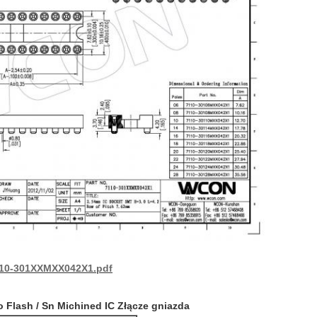
110-301XXMXX042X1.pdf
Flash / Sn Michined IC Złącze gniazda