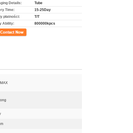
ging Details:
Tube
ery Time:
15-25Day
y płatności:
T/T
 Ability:
800000kpcs
kt
 MAX
ong
y
mm