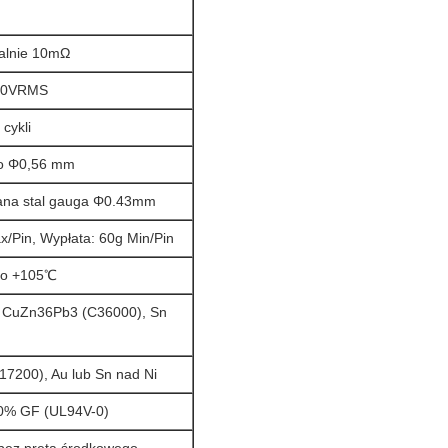
lnie 10mΩ
000VRMS
 cykli
o Φ0,56 mm
ana stal gauga Φ0.43mm
/Pin, Wypłata: 60g Min/Pin
o +105℃
 CuZn36Pb3 (C36000), Sn
7200), Au lub Sn nad Ni
0% GF (UL94V-0)
 bez pręta środkowego