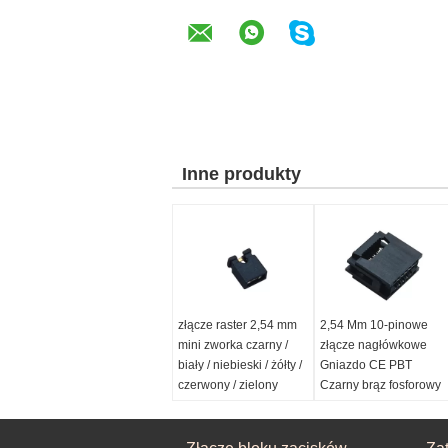
Inne produkty
złącze raster 2,54 mm
2,54 Mm 10-pinowe
mini zworka czarny /
złącze nagłówkowe
biały / niebieski / żółty /
Gniazdo CE PBT
czerwony / zielony
Czarny brąz fosforowy
Plastikowa wysokość:
Poziom:
2,54 mm
4,5/6//6,5/8,5/13,5 mm
Kolor:
Czarny
Kształt obudowy:
Uszczelka:
Taca