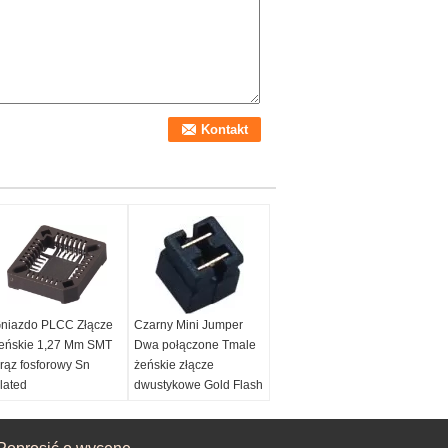
niazdo PLCC Złącze
Czarny Mini Jumper
eńskie 1,27 Mm SMT
Dwa połączone Tmale
rąz fosforowy Sn
żeńskie złącze
lated
dwustykowe Gold Flash
Pbt
oziom:
1,27 mm
lastikowe wysokie:
Plastikowy kolor:
=4,45
Czarny