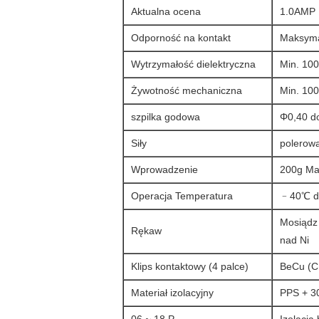
Aktualna ocena
1.0AMP
Odporność na kontakt
Maksyma
Wytrzymałość dielektryczna
Min. 1
Żywotność mechaniczna
Min. 100
szpilka godowa
Φ0,40 d
Siły
polerow
Wprowadzenie
200g Max
Operacja Temperatura
﹣40℃ d
Mosiądz
Rękaw
nad Ni
Klips kontaktowy (4 palce)
BeCu (C1
Materiał izolacyjny
PPS + 3
06 ~ 18 P
Izolacja