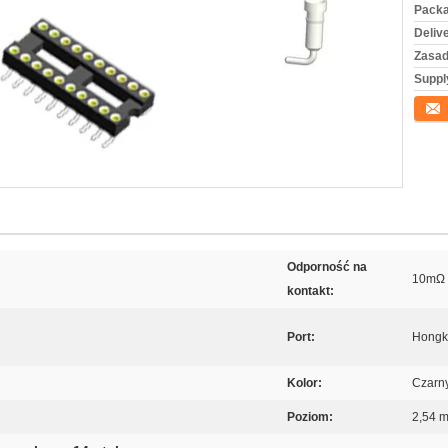
Packa
Deliv
Zasad
Supply
Konta
Odporność na
10mΩ
kontakt:
Port:
Hongk
Kolor:
Czarn
Poziom:
2,54 