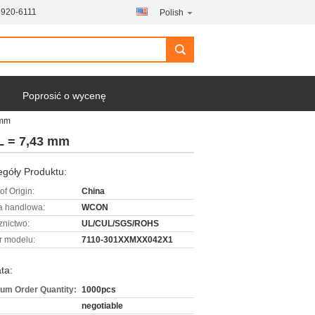
8920-6111
Polish
Poprosić o wycenę
 mm
L = 7,43 mm
góły Produktu:
of Origin:
China
 handlowa:
WCON
znictwo:
UL/CUL/SGS/ROHS
 modelu:
7110-301XXMXX042X1
ta:
um Order Quantity:
1000pcs
negotiable