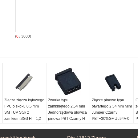
(
0
/ 3000)
Złącze złącza kątowego
Zworka typu
Złącze pinowe typu
G
FPC o skoku 0,5 mm
zamkniętego 2,54 mm
otwartego 2,54 Mm Mini
ż
SMT UP Styk z
Jednorzędowa głowica
Jumper Czarny
B
zamkiem SGS H = 1,2
pinowa PBT Czarny H =
PBT+30%GF UL94V-0
P
6,5 UL
H=8,5
Port:
Hongkong
P
Poziom:
0,5 mm
Kolor:
Czarny
Aktualna ocena:
P
Plastikowe wysokie:
plastikowe mertiral:
3.0AMP
H