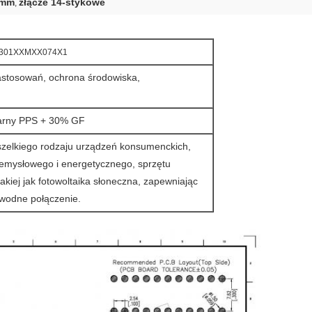
 mm
złącze 14-stykowe
,
-301XXMXX074X1
astosowań, ochrona środowiska,
zarny PPS + 30% GF
szelkiego rodzaju urządzeń konsumenckich,
rzemysłowego i energetycznego, sprzętu
kiej jak fotowoltaika słoneczna, zapewniając
awodne połączenie.