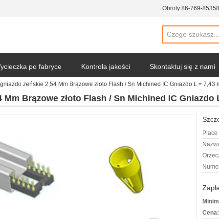
Obroty:
86-769-8535
ycieczka po fabryce
Kontrola jakości
Skontaktuj się z nami
gniazdo żeńskie 2,54 Mm Brązowe złoto Flash / Sn Michined IC Gniazdo L = 7,43
4 Mm Brązowe złoto Flash / Sn Michined IC Gniazdo 
Szcze
Place 
Nazwa
Orzec
Numer
Zapła
Minim
Cena: